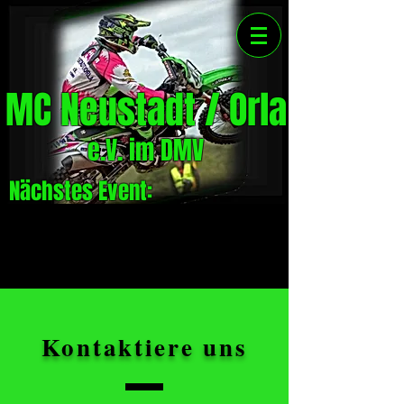
MC Neustadt / Orla
e.V. im DMV
Nächstes Event:
Kontaktiere uns