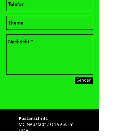
Senden
Postanschrift:
MC Neustadt / Orla e.V. im
DMV
Herr Gerhard Luding