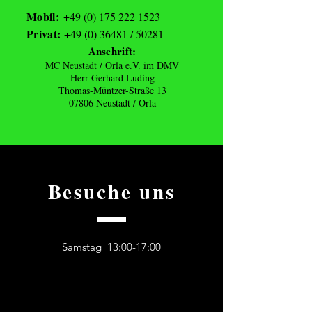
Mobil:
+49 (0) 175 222 1523
Privat:
+49 (0) 36481
/ 50281
Anschrift:
MC Neustadt / Orla e.V. im DMV
Herr Gerhard Luding
Thomas-Müntzer-Straße 13
07806 Neustadt / Orla
Besuche uns
Samstag 13:00-17:00