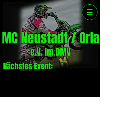
MC Neustadt / Orla
e.V. im DMV
Nächstes Event: