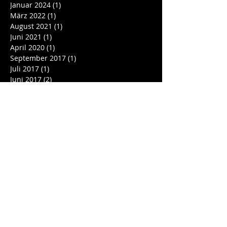
Januar 2024
(1)
1 Beitrag
März 2022
(1)
1 Beitrag
August 2021
(1)
1 Beitrag
Juni 2021
(1)
1 Beitrag
April 2020
(1)
1 Beitrag
September 2017
(1)
1 Beitrag
Juli 2017
(1)
1 Beitrag
Juni 2017
(2)
2 Beiträge
Mai 2017
(1)
1 Beitrag
April 2017
(2)
2 Beiträge
Januar 2017
(2)
2 Beiträge
Oktober 2016
(1)
1 Beitrag
September 2016
(3)
3 Beiträge
August 2016
(1)
1 Beitrag
Juli 2016
(1)
1 Beitrag
Schlagwörter
Noch keine Tags.
Folgen Sie uns!