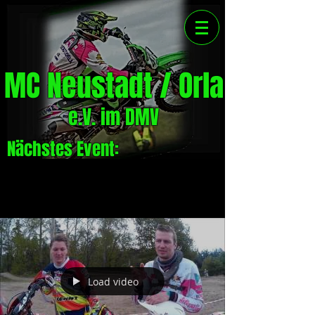
MC Neustadt / Orla
e.V. im DMV
Nächstes Event:
Load video