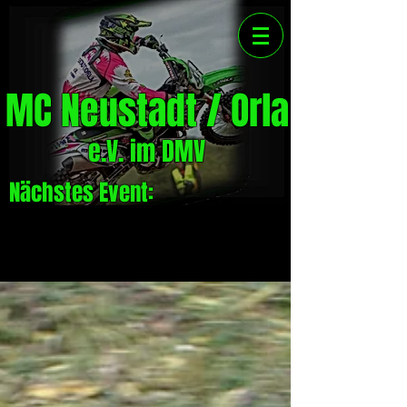
MC Neustadt / Orla
e.V. im DMV
Nächstes Event: