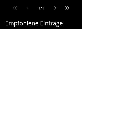
Endlich wieder die Klänge der Motoren hören,
das kalte Bier schmecken und den Dreck auf
der Haut spüren. Diesen Samstag fand das
erste...
1
/
4
Empfohlene Einträge